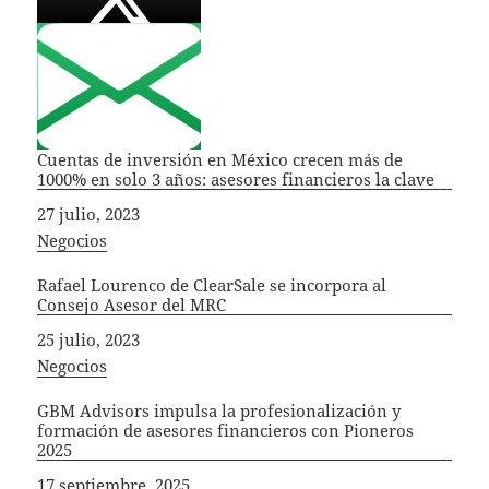
Cuentas de inversión en México crecen más de
1000% en solo 3 años: asesores financieros la clave
Fecha
27 julio, 2023
In relation to
Negocios
Rafael Lourenco de ClearSale se incorpora al
Consejo Asesor del MRC
Fecha
25 julio, 2023
In relation to
Negocios
GBM Advisors impulsa la profesionalización y
formación de asesores financieros con Pioneros
2025
Fecha
17 septiembre, 2025