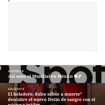
Δ
Navegación
ANTERIOR
de
Así sonó el Mundial en México ⚽🎵
Entrada
entradas
anterior:
SIGUIENTE
El heladero, dulce sabor a muerte”
Siguiente
descubre el nuevo festín de sangre con el
entrada:
póster y tráiler