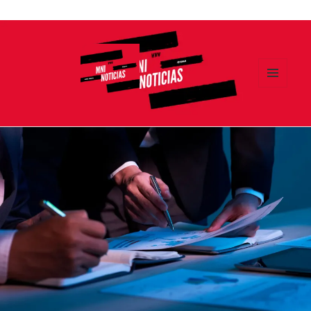
Ir
al
contenido
MENÚ
Y
MNI NOTICIAS
WIDGETS