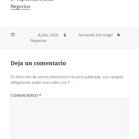
In relation to
Negocios
Publicado el
8 julio, 2026
Autor
Fernando Del Angel
Categorías
Negocios
Deja un comentario
Tu dirección de correo electrónico no será publicada.
Los campos
obligatorios están marcados con
*
COMENTARIO
*