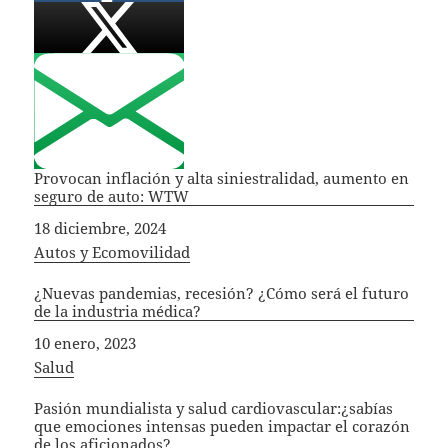
Provocan inflación y alta siniestralidad, aumento en
seguro de auto: WTW
Fecha
18 diciembre, 2024
In relation to
Autos y Ecomovilidad
¿Nuevas pandemias, recesión? ¿Cómo será el futuro
de la industria médica?
Fecha
10 enero, 2023
In relation to
Salud
Pasión mundialista y salud cardiovascular:¿sabías
que emociones intensas pueden impactar el corazón
de los aficionados?