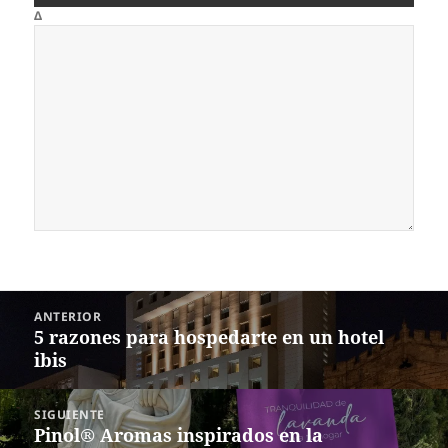
Δ
Navegación
ANTERIOR
de
5 razones para hospedarte en un hotel
Entrada
entradas
ibis
anterior:
SIGUIENTE
Pinol® Aromas inspirados en la
Siguiente