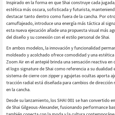
Inspirado en la forma en que Shai construye cada jugada
estética más oscura, sofisticada y futurista, manteniend
destacar tanto dentro como fuera de la cancha. Por otro
camuflajeado, introduce una energía más táctica al sign
esta nueva ejecución añade una propuesta visual más agr
del diseño y su conexión con el estilo personal de Shai.
En ambos modelos, la innovación y funcionalidad permane
moldeado y acolchado ofrece comodidad y una estética f
Zoom Air en el antepié brinda una sensación reactiva en
el logo signature de Shai como referencia a su dualidad e
sistema de cierre con zipper y agujetas ocultas aporta aj
tracción radial está diseñada para cambios de dirección 
en la cancha.
Desde su lanzamiento, los SHAI 001 se han convertido en
de Shai Gilgeous-Alexander, fusionando performance bas
también conecta con la moda y la cultura contemporáne