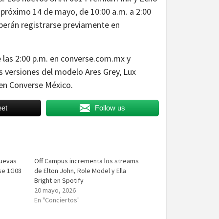
l próximo 14 de mayo, de 10:00 a.m. a 2:00
eberán registrarse previamente en
de las 2:00 p.m. en converse.com.mx y
s versiones del modelo Ares Grey, Lux
 en Converse México.
et
Follow us
nuevas
Off Campus incrementa los streams
se 1G08
de Elton John, Role Model y Ella
Bright en Spotify
20 mayo, 2026
En "Conciertos"