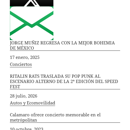
JORGE MUÑIZ REGRESA CON LA MEJOR BOHEMIA
DE MÉXICO
Fecha
17 enero, 2025
In relation to
Conciertos
RITALIN RATS TRASLADA SU POP PUNK AL
ESCENARIO ALTERNO DE LA 2ª EDICIÓN DEL SPEED
FEST
Fecha
28 julio, 2026
In relation to
Autos y Ecomovilidad
Calamaro ofrece concierto memorable en el
metrópolitan
Fecha
10 octubre, 2023