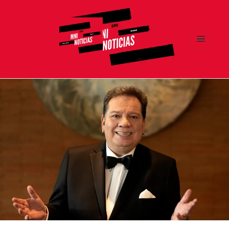
MENÚ
Y
MNI NOTICIAS
WIDGETS