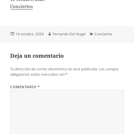
In relation to
Conciertos
Publicado
Autor
Categorías
16 octubre, 2024
Fernando Del Angel
Conciertos
el
Deja un comentario
Tu dirección de correo electrónico no será publicada.
Los campos
obligatorios están marcados con
*
COMENTARIO
*