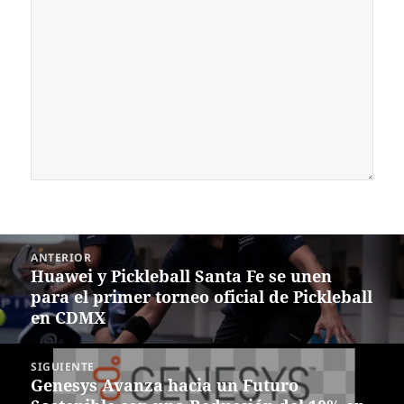
Navegación
ANTERIOR
de
Huawei y Pickleball Santa Fe se unen
Entrada
entradas
para el primer torneo oficial de Pickleball
anterior:
en CDMX
SIGUIENTE
Genesys Avanza hacia un Futuro
Siguiente