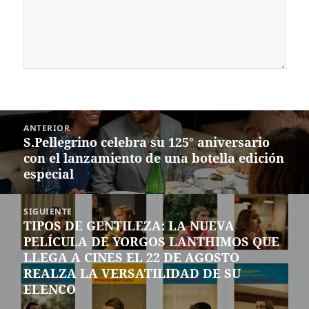
Navegación
ANTERIOR
de
S.Pellegrino celebra su 125° aniversario
Entrada
entradas
con el lanzamiento de una botella edición
anterior:
especial
SIGUIENTE
TIPOS DE GENTILEZA: LA NUEVA
Siguiente
PELÍCULA DE YORGOS LANTHIMOS QUE
entrada:
LLEGA A CINES EL 22 DE AGOSTO
REALZA LA VERSATILIDAD DE SU
ELENCO