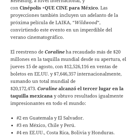
Releasing, a nivel internacional, y
con
Cinépolis
+QUE CINE para México
. Las
proyecciones también incluyen un adelanto de la
próxima película de LAIKA, “
Wildwood
“,
convirtiendo este evento en un imperdible del
verano cinematográfico.
El reestreno de
Coraline
ha recaudado más de $20
millones en la taquilla mundial desde su apertura, el
jueves 15 de agosto, con $12,526,116 en ventas de
boletos en EE.UU. y $7,646,357 internacionalmente,
sumando un total mundial de
$20,172,473.
Coraline
alcanzó el tercer lugar en la
taquilla mexicana
y obtuvo resultados igualmente
impresionantes en todo el mundo:
#2 en Guatemala y El Salvador.
#3 en México, Chile y Perú.
#4 en EE.UU., Costa Rica, Bolivia y Honduras.