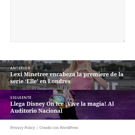
Navegación
ANTERIOR
de
Lexi Minetree encabeza la premiere de la
Entrada
entradas
serie ‘Elle’ en Londres
anterior:
SIGUIENTE
Llega Disney On Ice ¡Vive la magia! Al
Siguiente
Auditorio Nacional
entrada:
Privacy Policy
Creado con WordPress