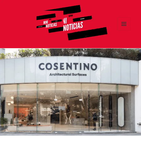
MENÚ
Y
MNI NOTICIAS
WIDGETS