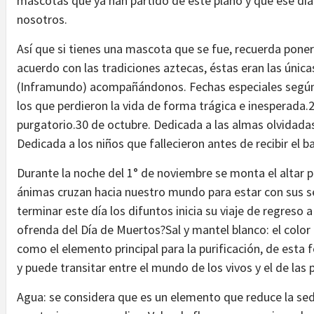
mascotas que ya han partido de este plano y que ese día
nosotros.
Así que si tienes una mascota que se fue, recuerda poner
acuerdo con las tradiciones aztecas, éstas eran las única
(Inframundo) acompañándonos. Fechas especiales según 
los que perdieron la vida de forma trágica e inesperada.
purgatorio.30 de octubre. Dedicada a las almas olvidadas,
Dedicada a los niños que fallecieron antes de recibir el 
Durante la noche del 1° de noviembre se monta el altar 
ánimas cruzan hacia nuestro mundo para estar con sus se
terminar este día los difuntos inicia su viaje de regreso
ofrenda del Día de Muertos?Sal y mantel blanco: el color 
como el elemento principal para la purificación, de esta
y puede transitar entre el mundo de los vivos y el de las 
Agua: se considera que es un elemento que reduce la sed