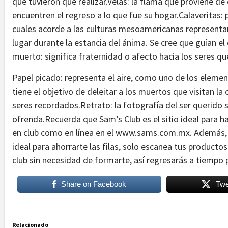
que tuvieron que realizar.Velas: la flama que proviene de
encuentren el regreso a lo que fue su hogar.Calaveritas: 
cuales acorde a las culturas mesoamericanas representan
lugar durante la estancia del ánima. Se cree que guían e
muerto: significa fraternidad o afecto hacia los seres qu
Papel picado: representa el aire, como uno de los eleme
tiene el objetivo de deleitar a los muertos que visitan la
seres recordados.Retrato: la fotografía del ser querido s
ofrenda.Recuerda que Sam’s Club es el sitio ideal para ha
en club como en línea en el www.sams.com.mx. Además, 
ideal para ahorrarte las filas, solo escanea tus productos
club sin necesidad de formarte, así regresarás a tiempo 
Share on Facebook
Twe
Relacionado