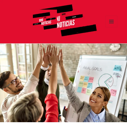
MENÚ
Y
MNI NOTICIAS
WIDGETS