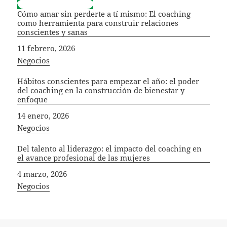
Cómo amar sin perderte a tí mismo: El coaching
como herramienta para construir relaciones
conscientes y sanas
Fecha
11 febrero, 2026
In relation to
Negocios
Hábitos conscientes para empezar el año: el poder
del coaching en la construcción de bienestar y
enfoque
Fecha
14 enero, 2026
In relation to
Negocios
Del talento al liderazgo: el impacto del coaching en
el avance profesional de las mujeres
Fecha
4 marzo, 2026
In relation to
Negocios