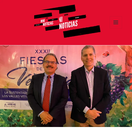
MENÚ
Y
MNI NOTICIAS
WIDGETS