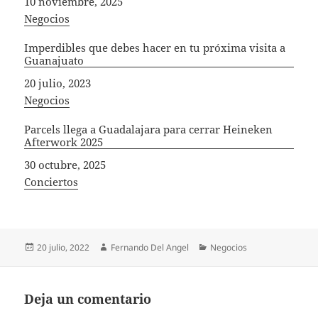
Fecha
10 noviembre, 2025
In relation to
Negocios
Imperdibles que debes hacer en tu próxima visita a
Guanajuato
Fecha
20 julio, 2023
In relation to
Negocios
Parcels llega a Guadalajara para cerrar Heineken
Afterwork 2025
Fecha
30 octubre, 2025
In relation to
Conciertos
Publicado
Autor
Categorías
20 julio, 2022
Fernando Del Angel
Negocios
el
Deja un comentario