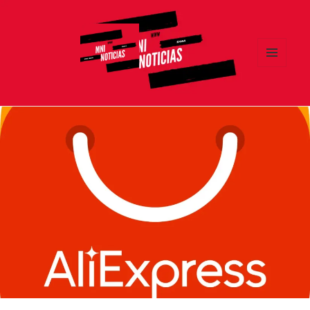
MENÚ
Y
MNI NOTICIAS
WIDGETS