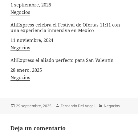
Fecha
1 septiembre, 2025
In relation to
Negocios
AliExpress celebra el Festival de Ofertas 11:11 con
una experiencia inmersiva en México
Fecha
11 noviembre, 2024
In relation to
Negocios
AliExpress el aliado perfecto para San Valentín
Fecha
28 enero, 2025
In relation to
Negocios
Publicado
Autor
Categorías
29 septiembre, 2025
Fernando Del Angel
Negocios
el
Deja un comentario