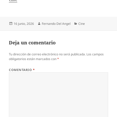
Publicado
Autor
Categorías
16 junio, 2026
Fernando Del Angel
Cine
el
Deja un comentario
Tu dirección de correo electrónico no será publicada.
Los campos
obligatorios están marcados con
*
COMENTARIO
*