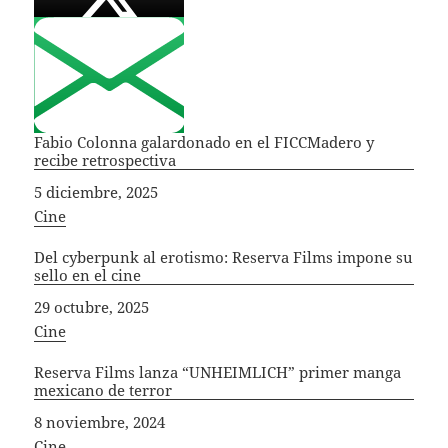
Fabio Colonna galardonado en el FICCMadero y
recibe retrospectiva
Fecha
5 diciembre, 2025
In relation to
Cine
Del cyberpunk al erotismo: Reserva Films impone su
sello en el cine
Fecha
29 octubre, 2025
In relation to
Cine
Reserva Films lanza “UNHEIMLICH” primer manga
mexicano de terror
Fecha
8 noviembre, 2024
In relation to
Cine