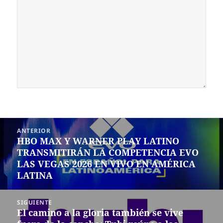
Navegación
ANTERIOR
de
HBO MAX Y WARNER PLAY LATINO
Entrada
entradas
TRANSMITIRÁN LA COMPETENCIA EVO
anterior:
LAS VEGAS 2026 EN VIVO EN AMÉRICA
LATINA
SIGUIENTE
El camino a la gloria también se vive
Siguiente