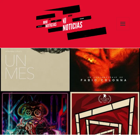
MENÚ
Y
MNI NOTICIAS
WIDGETS