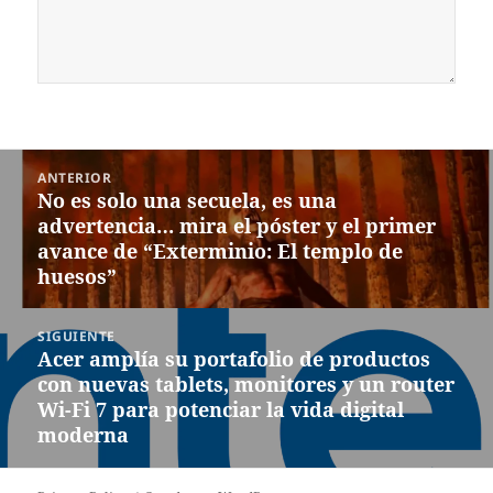
Navegación
ANTERIOR
de
No es solo una secuela, es una
Entrada
entradas
advertencia… mira el póster y el primer
anterior:
avance de “Exterminio: El templo de
huesos”
SIGUIENTE
Acer amplía su portafolio de productos
Siguiente
con nuevas tablets, monitores y un router
entrada:
Wi-Fi 7 para potenciar la vida digital
moderna