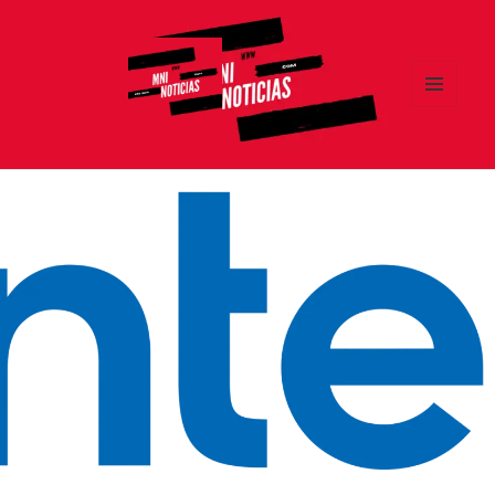
MENÚ
Y
MNI NOTICIAS
WIDGETS