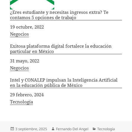
¿Eres estudiante y necesitas ingresos extra? Te
contamos 5 opciones de trabajo
Fecha
19 octubre, 2022
In relation to
Negocios
Exitosa plataforma digital fortalece la educación
particular en México
Fecha
31 mayo, 2022
In relation to
Negocios
Intel y CONALEP impulsan la Inteligencia Artificial
en la educación pública de México
Fecha
29 febrero, 2024
In relation to
Tecnología
Publicado
Autor
Categorías
3 septiembre, 2025
Fernando Del Angel
Tecnología