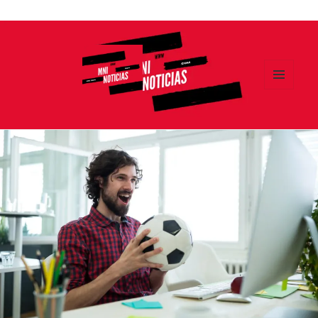
Ir
al
contenido
MENÚ
Y
MNI NOTICIAS
WIDGETS