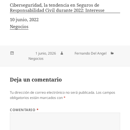
Ciberseguridad, la tendencia en Seguros de
Responsabilidad Civil durante 2022: Interesse
Fecha
10 junio, 2022
In relation to
Negocios
Publicado el
1 junio, 2026
Autor
Fernando Del Angel
Categorías
Negocios
Deja un comentario
Tu dirección de correo electrónico no será publicada.
Los campos
obligatorios están marcados con
*
COMENTARIO
*