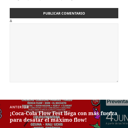
Δ
Navegación
ANTERIOR
de
¡Coca-Cola Flow Fest llega con más fuerza
Entrada
entradas
para desatar el máximo flow!
anterior: