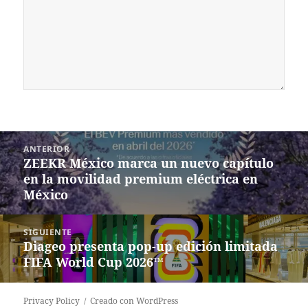
Navegación
ANTERIOR
de
ZEEKR México marca un nuevo capítulo
Entrada
entradas
en la movilidad premium eléctrica en
anterior:
México
SIGUIENTE
Diageo presenta pop-up edición limitada
Siguiente
FIFA World Cup 2026™
entrada:
Privacy Policy
Creado con WordPress