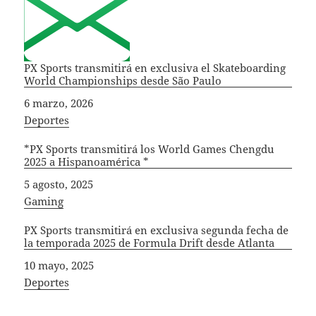
PX Sports transmitirá en exclusiva el Skateboarding
World Championships desde São Paulo
Fecha
6 marzo, 2026
In relation to
Deportes
*PX Sports transmitirá los World Games Chengdu
2025 a Hispanoamérica *
Fecha
5 agosto, 2025
In relation to
Gaming
PX Sports transmitirá en exclusiva segunda fecha de
la temporada 2025 de Formula Drift desde Atlanta
Fecha
10 mayo, 2025
In relation to
Deportes