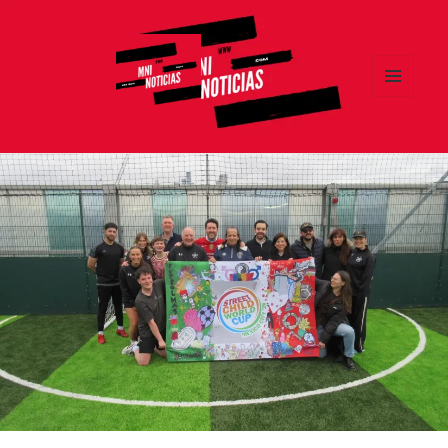
MENÚ
Y
MNI NOTICIAS
WIDGETS