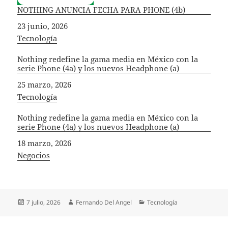
NOTHING ANUNCIA FECHA PARA PHONE (4b)
Fecha
23 junio, 2026
In relation to
Tecnología
Nothing redefine la gama media en México con la
serie Phone (4a) y los nuevos Headphone (a)
Fecha
25 marzo, 2026
In relation to
Tecnología
Nothing redefine la gama media en México con la
serie Phone (4a) y los nuevos Headphone (a)
Fecha
18 marzo, 2026
In relation to
Negocios
Publicado
Autor
Categorías
7 julio, 2026
Fernando Del Angel
Tecnología
el