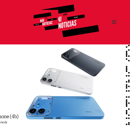
MENÚ
Y
MNI NOTICIAS
WIDGETS