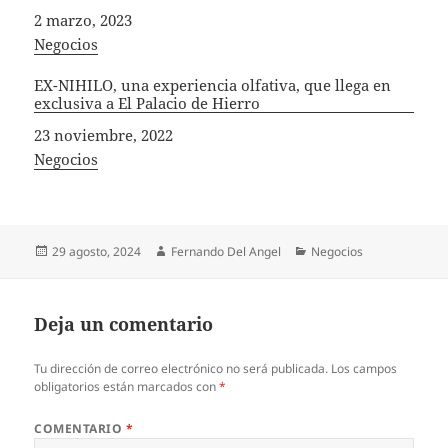
Fecha
2 marzo, 2023
In relation to
Negocios
EX-NIHILO, una experiencia olfativa, que llega en
exclusiva a El Palacio de Hierro
Fecha
23 noviembre, 2022
In relation to
Negocios
Publicado
Autor
Categorías
29 agosto, 2024
Fernando Del Angel
Negocios
el
Deja un comentario
Tu dirección de correo electrónico no será publicada.
Los campos
obligatorios están marcados con
*
COMENTARIO
*