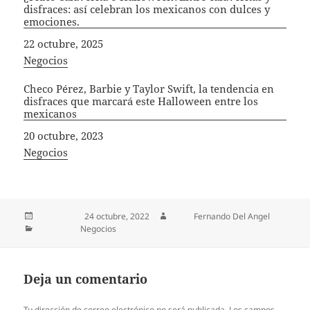
disfraces: así celebran los mexicanos con dulces y
emociones.
Fecha
22 octubre, 2025
In relation to
Negocios
Checo Pérez, Barbie y Taylor Swift, la tendencia en
disfraces que marcará este Halloween entre los
mexicanos
Fecha
20 octubre, 2023
In relation to
Negocios
Publicado el
24 octubre, 2022
Autor
Fernando Del Angel
Categorías
Negocios
Deja un comentario
Tu dirección de correo electrónico no será publicada.
Los campos