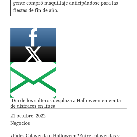
gente compró maquillaje anticipándose para las
fiestas de fin de año.
Día de los solteros desplaza a Halloween en venta
de disfraces en línea
Fecha
21 octubre, 2022
In relation to
Negocios
¿Pides Calaverita o Halloween?Entre calaveritas y