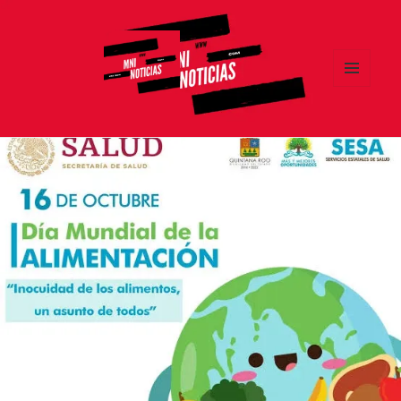
MENÚ
Y
MNI NOTICIAS
WIDGETS