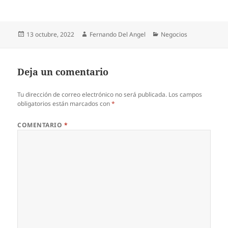
Publicado
Autor
Categorías
13 octubre, 2022
Fernando Del Angel
Negocios
el
Deja un comentario
Tu dirección de correo electrónico no será publicada.
Los campos
obligatorios están marcados con
*
COMENTARIO
*