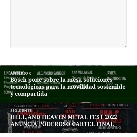
Navegación
ANTERIOR
de
Bosch pone sobre la mesa soluciones
Entrada
entradas
tecnológicas para la movilidad sostenible
anterior:
y compartida
SIGUIENTE
HELL AND HEAVEN METAL FEST 2022
Siguiente
ANUNCIA PODEROSO CARTEL FINAL
entrada: