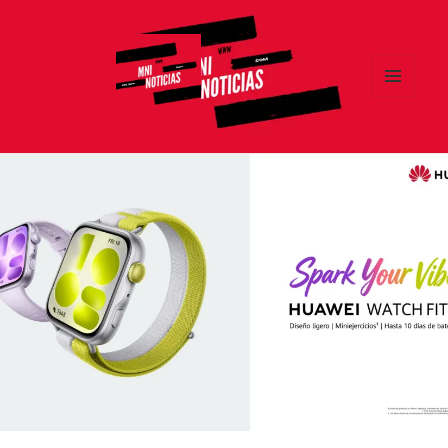
MENÚ
Y
MNI NOTICIAS
WIDGETS