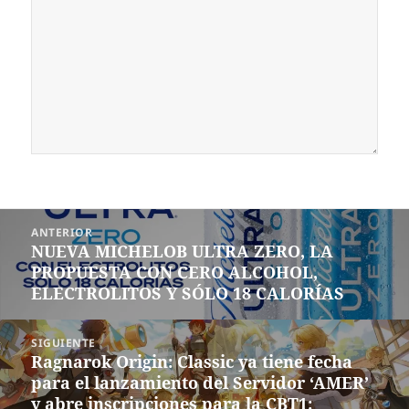
Navegación
ANTERIOR
de
NUEVA MICHELOB ULTRA ZERO, LA
Entrada
entradas
PROPUESTA CON CERO ALCOHOL,
anterior:
ELECTROLITOS Y SÓLO 18 CALORÍAS
SIGUIENTE
Ragnarok Origin: Classic ya tiene fecha
Siguiente
para el lanzamiento del Servidor ‘AMER’
entrada:
y abre inscripciones para la CBT1: