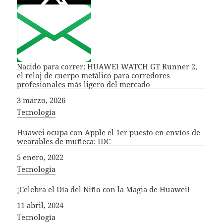
Nacido para correr: HUAWEI WATCH GT Runner 2,
el reloj de cuerpo metálico para corredores
profesionales más ligero del mercado
Fecha
3 marzo, 2026
In relation to
Tecnología
Huawei ocupa con Apple el 1er puesto en envíos de
wearables de muñeca: IDC
Fecha
5 enero, 2022
In relation to
Tecnología
¡Celebra el Día del Niño con la Magia de Huawei!
Fecha
11 abril, 2024
In relation to
Tecnología