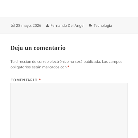
Publicado
Autor
Categorías
28 mayo, 2026
Fernando Del Angel
Tecnología
el
Deja un comentario
Tu dirección de correo electrónico no será publicada.
Los campos
obligatorios están marcados con
*
COMENTARIO
*