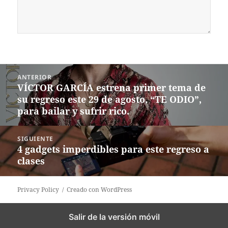
Navegación
ANTERIOR
de
VÍCTOR GARCÍA estrena primer tema de
Entrada
entradas
su regreso este 29 de agosto, “TE ODIO”,
anterior:
para bailar y sufrir rico.
SIGUIENTE
4 gadgets imperdibles para este regreso a
Siguiente
clases
entrada:
Privacy Policy
Creado con WordPress
Salir de la versión móvil