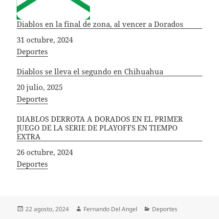
Diablos en la final de zona, al vencer a Dorados
Fecha
31 octubre, 2024
In relation to
Deportes
Diablos se lleva el segundo en Chihuahua
Fecha
20 julio, 2025
In relation to
Deportes
DIABLOS DERROTA A DORADOS EN EL PRIMER
JUEGO DE LA SERIE DE PLAYOFFS EN TIEMPO
EXTRA
Fecha
26 octubre, 2024
In relation to
Deportes
Publicado
Autor
Categorías
22 agosto, 2024
Fernando Del Angel
Deportes
el