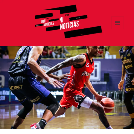
MENÚ
Y
MNI NOTICIAS
WIDGETS