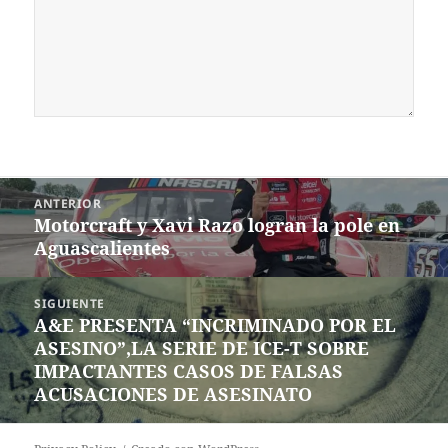
Navegación
ANTERIOR
de
Motorcraft y Xavi Razo logran la pole en
Entrada
entradas
Aguascalientes
anterior:
SIGUIENTE
A&E PRESENTA “INCRIMINADO POR EL
Siguiente
ASESINO”,LA SERIE DE ICE-T SOBRE
entrada:
IMPACTANTES CASOS DE FALSAS
ACUSACIONES DE ASESINATO