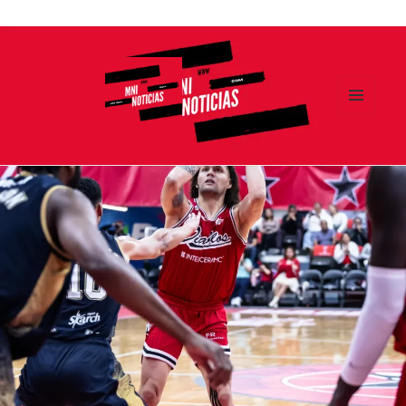
Ir
al
contenido
MENÚ
Y
MNI NOTICIAS
WIDGETS