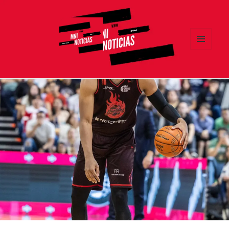
MENÚ
Y
MNI NOTICIAS
WIDGETS