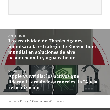
Navegación
ANTERIOR
de
La creatividad de Thanks Agency
Entrada
entradas
impulsará la estrategia de Rheem, líder
anterior:
mundial en soluciones de aire
acondicionado y agua caliente
SIGUIENTE
Apple vs Nvidia: los activos que
Siguiente
lideran la era de los aranceles, la IA y la
entrada:
relocalización
Privacy Policy
Creado con WordPress