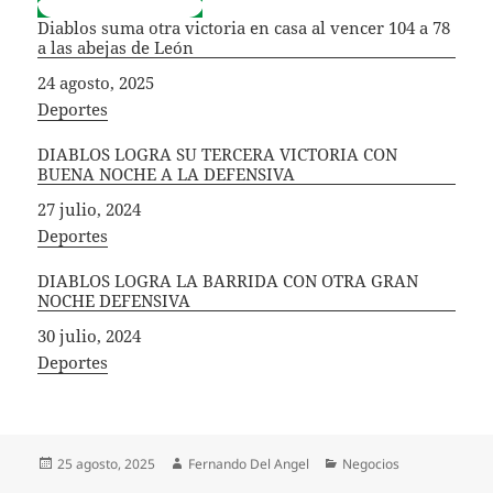
Diablos suma otra victoria en casa al vencer 104 a 78
a las abejas de León
Fecha
24 agosto, 2025
In relation to
Deportes
DIABLOS LOGRA SU TERCERA VICTORIA CON
BUENA NOCHE A LA DEFENSIVA
Fecha
27 julio, 2024
In relation to
Deportes
DIABLOS LOGRA LA BARRIDA CON OTRA GRAN
NOCHE DEFENSIVA
Fecha
30 julio, 2024
In relation to
Deportes
Publicado
Autor
Categorías
25 agosto, 2025
Fernando Del Angel
Negocios
el