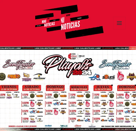
MENÚ
Y
MNI NOTICIAS
WIDGETS