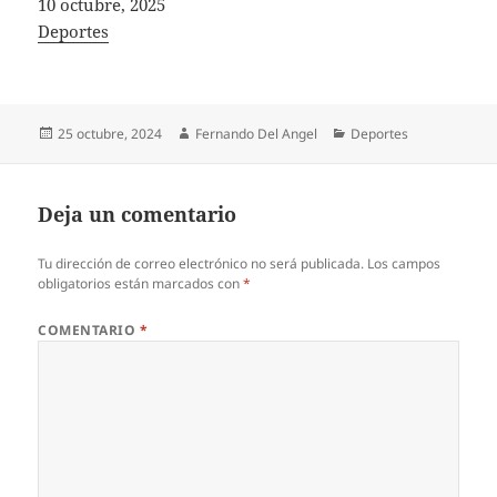
Fecha
10 octubre, 2025
In relation to
Deportes
Publicado
Autor
Categorías
25 octubre, 2024
Fernando Del Angel
Deportes
el
Deja un comentario
Tu dirección de correo electrónico no será publicada.
Los campos
obligatorios están marcados con
*
COMENTARIO
*