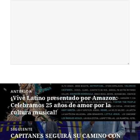
Navegación
ANTERIOR
de
¡Vive Latino presentado por Amazon:
Entrada
entradas
Celebramos 25 años de amor por la
anterior:
cultura musical!
SIGUIENTE
CAPITANES SEGUIRÁ SU CAMINO CON
Siguiente