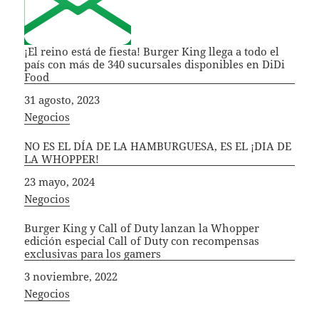
¡El reino está de fiesta! Burger King llega a todo el
país con más de 340 sucursales disponibles en DiDi
Food
Fecha
31 agosto, 2023
In relation to
Negocios
NO ES EL DÍA DE LA HAMBURGUESA, ES EL ¡DIA DE
LA WHOPPER!
Fecha
23 mayo, 2024
In relation to
Negocios
Burger King y Call of Duty lanzan la Whopper
edición especial Call of Duty con recompensas
exclusivas para los gamers
Fecha
3 noviembre, 2022
In relation to
Negocios