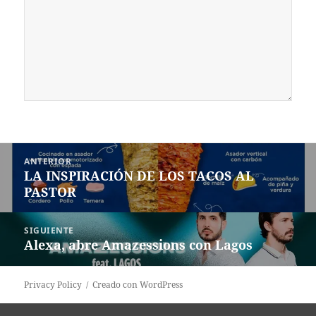
Navegación
ANTERIOR
de
LA INSPIRACIÓN DE LOS TACOS AL
Entrada
entradas
PASTOR
anterior:
SIGUIENTE
Alexa, abre Amazessions con Lagos
Siguiente
entrada:
Privacy Policy
Creado con WordPress