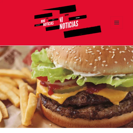
MENÚ
Y
MNI NOTICIAS
WIDGETS