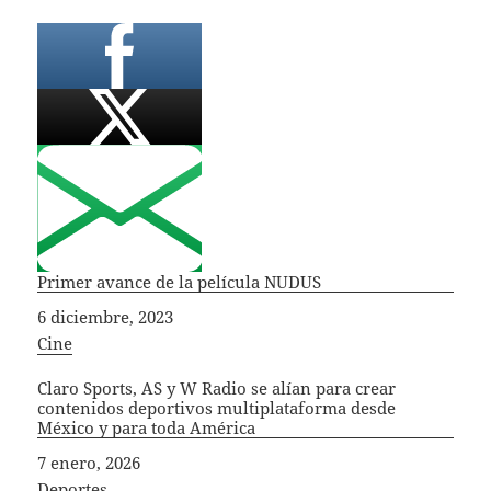
Primer avance de la película NUDUS
Fecha
6 diciembre, 2023
In relation to
Cine
Claro Sports, AS y W Radio se alían para crear
contenidos deportivos multiplataforma desde
México y para toda América
Fecha
7 enero, 2026
In relation to
Deportes