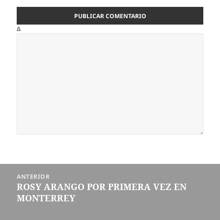
Δ
Navegación
ANTERIOR
de
ROSY ARANGO POR PRIMERA VEZ EN
Entrada
entradas
MONTERREY
anterior: