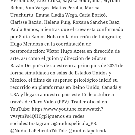
Hernández, Alex Crusa, Sayaka Yokoyama, Myriam
Behar, Vita Vargas, Matías Peralta, Marcia
Uruchurtu, Emma Cladia Wega, Carla Boricó,
Clarisse Bazán, Helena Puig, Roxana Sánchez Baez,
Paula Ramos, mientras que el crew está conformado
por Sofía Ramos Noba en la dirección de fotografía;
Hugo Mendoza en la coordinación de
postproducción; Víctor Hugo Azeta en dirección de
arte, así como el guión y dirección de Gibrán
Bazán.Después de su estreno a principios de 2024 de
forma simultánea en salas de Estados Unidos y
México, el filme de suspenso psicológico inició su
recorrido en plataformas en Reino Unido, Canadá y
USA y llegará a nuestro país este 15 de octubre a
través de Claro Video (PPV). Trailer oficial en
YouTube: https://www.youtube.com/watch?
v=sytnPs4QHCg¡Síguenos en redes
sociales!Instagram: @nuduspelicula_FB:
@NudusLaPeliculaTikTok: @nuduslapelicula