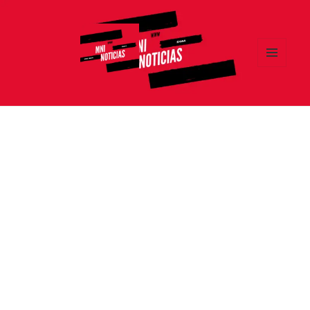
MENÚ
Y
MNI NOTICIAS
WIDGETS