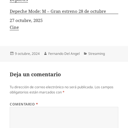
Depeche Mode: M – Gran estreno 28 de octubre
Fecha
27 octubre, 2025
In relation to
Cine
Publicado
Autor
Categorías
9 octubre, 2024
Fernando Del Angel
Streaming
el
Deja un comentario
Tu dirección de correo electrónico no será publicada.
Los campos
obligatorios están marcados con
*
COMENTARIO
*