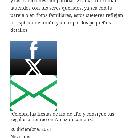
y las tradiciones compartidas. Si amas coordinar
atuendos con tus seres queridos, ya sea con tu
pareja o en fotos familiares, estos suéteres reflejan
tu espíritu de unión y amor por los pequeños
detalles
¡Celebra las fiestas de fin de año y consigue tus
regalos a tiempo en Amazon.com.mx!
Fecha
20 diciembre, 2021
In relation to
Negocios