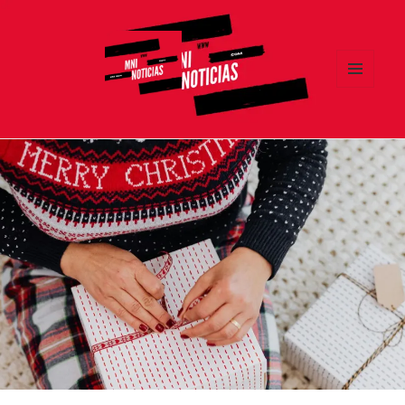
MENÚ
Y
MNI NOTICIAS
WIDGETS