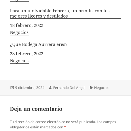
Para un inolvidable Febrero, un brindis con los
mejores licores y destilados
Fecha
18 febrero, 2022
In relation to
Negocios
¿Qué Bodega Aurrera eres?
Fecha
28 febrero, 2022
In relation to
Negocios
Publicado
Autor
Categorías
9 diciembre, 2024
Fernando Del Angel
Negocios
el
Deja un comentario
Tu dirección de correo electrónico no será publicada.
Los campos
obligatorios están marcados con
*