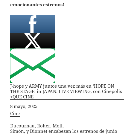
emocionantes estrenos!
J-hope y ARMY juntos una vez más en ‘HOPE ON
THE STAGE’ in JAPAN: LIVE VIEWING, con Cinépolis
+QUE CINE
Fecha
8 mayo, 2025
In relation to
Cine
Ducournau, Roher, Moll,
Simón, y Dionnet encabezan los estrenos de junio