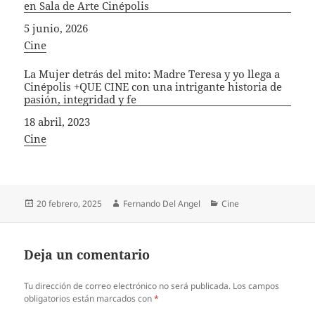
en Sala de Arte Cinépolis
Fecha
5 junio, 2026
In relation to
Cine
La Mujer detrás del mito: Madre Teresa y yo llega a
Cinépolis +QUE CINE con una intrigante historia de
pasión, integridad y fe
Fecha
18 abril, 2023
In relation to
Cine
Publicado
Autor
Categorías
20 febrero, 2025
Fernando Del Angel
Cine
el
Deja un comentario
Tu dirección de correo electrónico no será publicada.
Los campos
obligatorios están marcados con
*