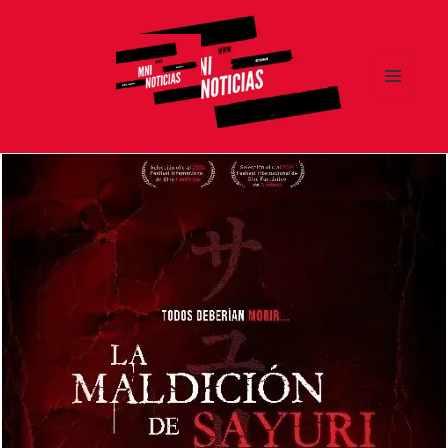
MENÚ
Y
MNI NOTICIAS
WIDGETS