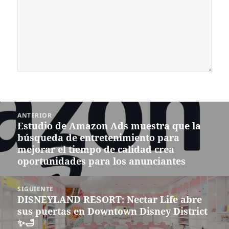
Navegación
ANTERIOR
de
Estudio de Amazon Ads muestra que la
Entrada
entradas
búsqueda de entretenimiento para
anterior:
mejorar el tiempo de calidad crea
oportunidades para los anunciantes
SIGUIENTE
DISNEYLAND RESORT: Nectar Life abre
Siguiente
sus puertas en Downtown Disney District
entrada:
✨🛁