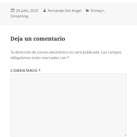
Publicado
Autor
Categorías
28 julio, 2025
Fernando Del Angel
Disney+
,
el
Streaming
Deja un comentario
Tu dirección de correo electrónico no será publicada.
Los campos
obligatorios están marcados con
*
COMENTARIO
*