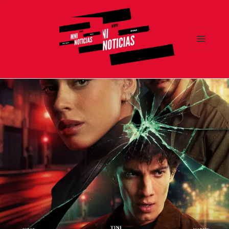
MENÚ
Y
MNI NOTICIAS
WIDGETS