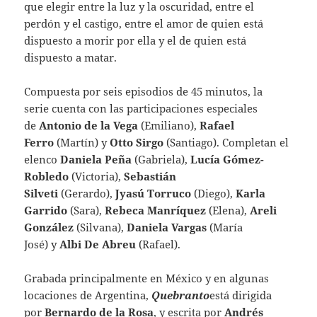
que elegir entre la luz y la oscuridad, entre el
perdón y el castigo, entre el amor de quien está
dispuesto a morir por ella y el de quien está
dispuesto a matar.
Compuesta por seis episodios de 45 minutos, la
serie cuenta con las participaciones especiales
de
Antonio de la Vega
(Emiliano),
Rafael
Ferro
(Martín) y
Otto Sirgo
(Santiago). Completan el
elenco
Daniela Peña
(Gabriela),
Lucía Gómez-
Robledo
(Victoria),
Sebastián
Silveti
(Gerardo),
Jyasú Torruco
(Diego),
Karla
Garrido
(Sara),
Rebeca Manríquez
(Elena),
Areli
González
(Silvana),
Daniela Vargas
(María
José) y
Albi De Abreu
(Rafael).
Grabada principalmente en México y en algunas
locaciones de Argentina,
Quebranto
está dirigida
por
Bernardo de la Rosa
, y escrita por
Andrés