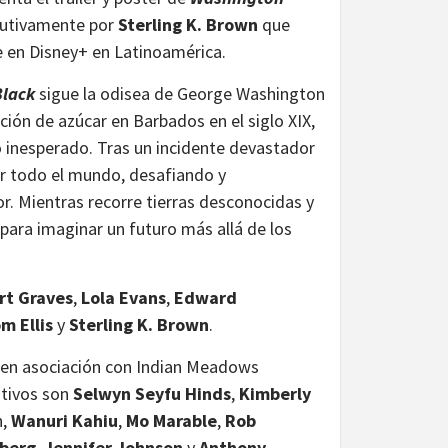
ecutivamente por
Sterling K. Brown
que
te en Disney+ en Latinoamérica.
lack
sigue la odisea de George Washington
ión de azúcar en Barbados en el siglo XIX,
no inesperado. Tras un incidente devastador
or todo el mundo, desafiando y
or. Mientras recorre tierras desconocidas y
para imaginar un futuro más allá de los
rt Graves
,
Lola Evans
,
Edward
m Ellis
y
Sterling K. Brown
.
 en asociación con Indian Meadows
utivos son
Selwyn Seyfu Hinds
,
Kimberly
n,
Wanuri Kahiu
,
Mo Marable
,
Rob
dberg
,
Jennifer Johnson
y
Anthony