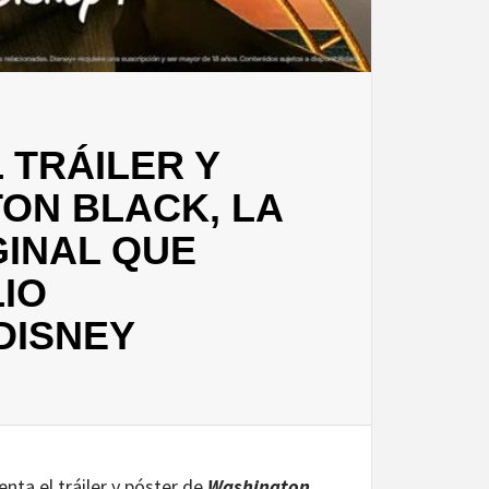
 TRÁILER Y
ON BLACK, LA
GINAL QUE
LIO
DISNEY
nta el tráiler y póster de
Washington