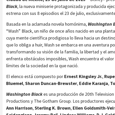
Black
, la nueva miniserie protagonizada y producida ej
estrena con sus 8 episodios el 23 de julio, exclusivamen
Basada en la aclamada novela homónima,
Washington B
“Wash” Black, un niño de once años nacido en una plantac
cuya mente científica prodigiosa lo lleva hacia un desti
que lo obliga a huir, Wash se embarca en una aventura p
transformando su visión de la familia, la libertad y el am
enfrenta obstáculos imposibles, Wash encuentra el valor 
límites de la sociedad en la que nació.
El elenco está compuesto por
Ernest Kingsley Jr.
,
Rupe
Bluemel
,
Sharon Duncan-Brewster
,
Eddie Karanja
,
To
Washington Black
es una producción de 20th Television
Productions y The Gotham Group. Los productores ejec
Ann Harrison
,
Sterling K. Brown
,
Ellen Goldsmith-Vei
Seidenglanz
,
Jeremy Bel
l,
Lindsay Williams
,
D.J. Gol