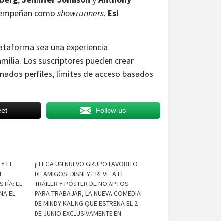
sempeñan como
showrunners
.
Esi
lataforma sea una experiencia
ilia. Los suscriptores pueden crear
inados perfiles, límites de acceso basados
et
Follow us
 Y EL
¡LLEGA UN NUEVO GRUPO FAVORITO
IE
DE AMIGOS! DISNEY+ REVELA EL
STÍA: EL
TRÁILER Y PÓSTER DE NO APTOS
NA EL
PARA TRABAJAR, LA NUEVA COMEDIA
DE MINDY KALING QUE ESTRENA EL 2
DE JUNIO EXCLUSIVAMENTE EN