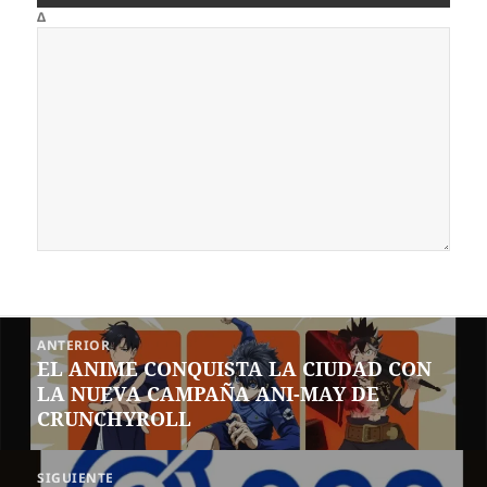
Δ
Navegación
ANTERIOR
de
EL ANIME CONQUISTA LA CIUDAD CON
Entrada
entradas
LA NUEVA CAMPAÑA ANI-MAY DE
anterior:
CRUNCHYROLL
SIGUIENTE