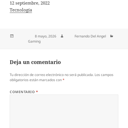
Fecha
12 septiembre, 2022
In relation to
Tecnología
Publicado el
8 mayo, 2026
Autor
Fernando Del Angel
Categorías
Gaming
Deja un comentario
Tu dirección de correo electrónico no será publicada.
Los campos
obligatorios están marcados con
*
COMENTARIO
*