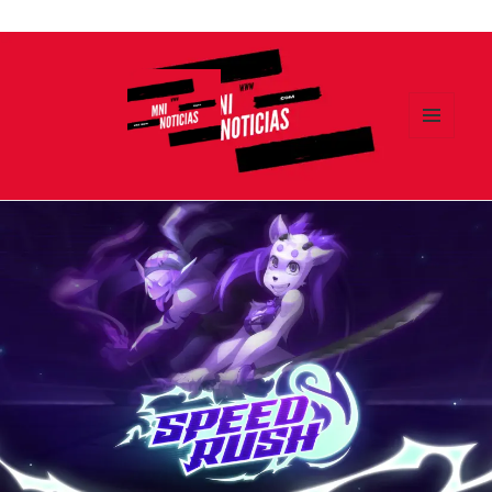
Ir
al
contenido
MENÚ
Y
MNI NOTICIAS
WIDGETS