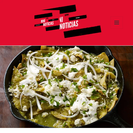
MENÚ
Y
MNI NOTICIAS
WIDGETS