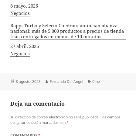
Fecha
8 mayo, 2026
In relation to
Negocios
Rappi Turbo y Selecto Chedraui anuncian alianza
nacional: más de 5,000 productos a precios de tienda
física entregados en menos de 10 minutos
Fecha
27 abril, 2026
In relation to
Negocios
Publicado
Autor
Categorías
8 agosto, 2025
Fernando Del Angel
Cine
el
Deja un comentario
Tu dirección de correo electrónico no será publicada.
Los campos
obligatorios están marcados con
*
COMENTARIO
*