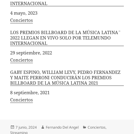
INTERNACIONAL
Fecha
4 mayo, 2023
In relation to
Conciertos
LOS ¨PREMIOS BILLBOARD DE LA MÚSICA LATINA¨
2022 LLEGAN EN VIVO SOLO POR TELEMUNDO
INTERNACIONAL
Fecha
29 septiembre, 2022
In relation to
Conciertos
GABY ESPINO, WILLIAM LEVY, PEDRO FERNANDEZ
Y MAITE PERRONI CONDUCIRÁN LOS ¨PREMIOS
BILLBOARD DE LA MÚSICA LATINA 2021
Fecha
8 septiembre, 2021
In relation to
Conciertos
Publicado
Autor
Categorías
7 junio, 2024
Fernando Del Angel
Conciertos
,
el
Streaming