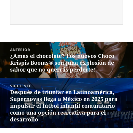
Navegación
ANTERIOR
de
¿Amas el chocolate? Los nuevos Choco
Entrada
entradas
Krispis Booms® son ¡una explosión de
anterior:
sabor que no querrás perderte!
SIGUIENTE
Después de triunfar en Latinoamérica,
Siguiente
Supernovas llega a México en 2025 para
entrada:
impulsar el fútbol infantil comunitario
como una opción recreativa para el
desarrollo