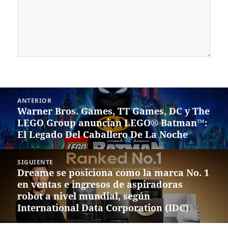
Navegación
ANTERIOR
de
Warner Bros. Games, TT Games, DC y The
Entrada
entradas
LEGO Group anuncian LEGO® Batman™:
anterior:
El Legado Del Caballero De La Noche
SIGUIENTE
Dreame se posiciona como la marca No. 1
Siguiente
en ventas e ingresos de aspiradoras
entrada:
robot a nivel mundial, según
International Data Corporation (IDC)