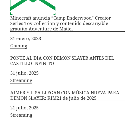
Minecraft anuncia “Camp Enderwood” Creator
Series Toy Collection y contenido descargable
gratuito Adventure de Mattel
Fecha
31 enero, 2023
In relation to
Gaming
PONTE AL DÍA CON DEMON SLAYER ANTES DEL
CASTILLO INFINITO
Fecha
31 julio, 2025
In relation to
Streaming
AIMER Y LISA LLEGAN CON MÚSICA NUEVA PARA
DEMON SLAYER: KIM21 de julio de 2025
Fecha
21 julio, 2025
In relation to
Streaming