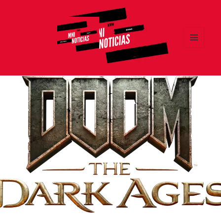
MENÚ
Y
MNI NOTICIAS
WIDGETS