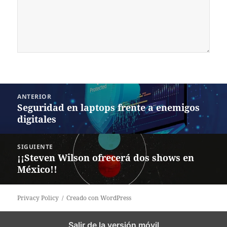
Navegación
ANTERIOR
de
Seguridad en laptops frente a enemigos
Entrada
entradas
digitales
anterior:
SIGUIENTE
¡¡Steven Wilson ofrecerá dos shows en
Siguiente
México!!
entrada:
Privacy Policy
Creado con WordPress
Salir de la versión móvil