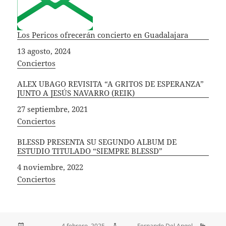
Los Pericos ofrecerán concierto en Guadalajara
Fecha
13 agosto, 2024
In relation to
Conciertos
ALEX UBAGO REVISITA “A GRITOS DE ESPERANZA”
JUNTO A JESÚS NAVARRO (REIK)
Fecha
27 septiembre, 2021
In relation to
Conciertos
BLESSD PRESENTA SU SEGUNDO ALBUM DE
ESTUDIO TITULADO “SIEMPRE BLESSD”
Fecha
4 noviembre, 2022
In relation to
Conciertos
Publicado el
4 febrero, 2025
Autor
Fernando Del Angel