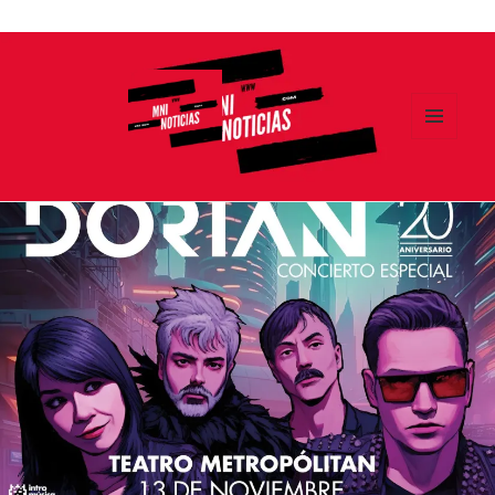
Ir
al
contenido
MENÚ
Y
MNI NOTICIAS
WIDGETS