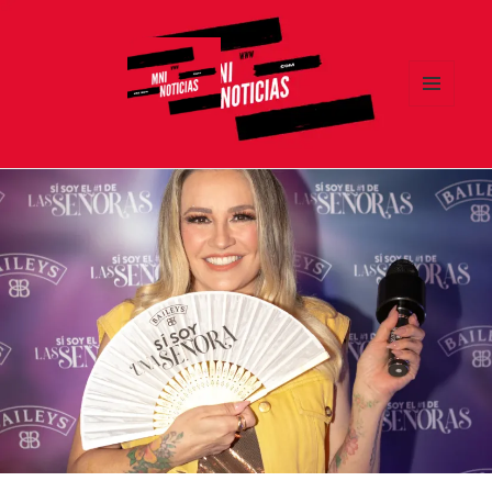
MENÚ
Y
MNI NOTICIAS
WIDGETS