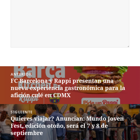
Navegación
ANTERIOR
de
FC Barcelona y Rappi presentan una
Entrada
entradas
nueva experiencia gastronómica para la
anterior:
afición culé en CDMX
SIGUIENTE
Quieres viajar? Anuncian: Mundo Joven
Siguiente
Fest, edición otoño, será el 7 y 8 de
entrada:
septiembre