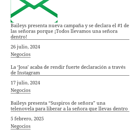
Baileys presenta nueva campaña y se declara el #1 de
las señoras porque ¡Todos llevamos una señora
dentro!
Fecha
26 julio, 2024
In relation to
Negocios
La ‘Josa’ acaba de rendir fuerte declaración a través
de Instagram
Fecha
17 julio, 2024
In relation to
Negocios
Baileys presenta “Suspiros de señora” una
telenovela para liberar a la señora que llevas dentro
Fecha
5 febrero, 2025
In relation to
Negocios