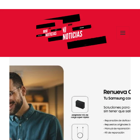
Ir
al
contenido
MENÚ
Y
MNI NOTICIAS
WIDGETS