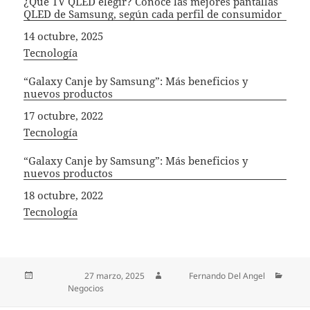
¿Qué TV QLED elegir? Conoce las mejores pantallas
QLED de Samsung, según cada perfil de consumidor
Fecha
14 octubre, 2025
In relation to
Tecnología
“Galaxy Canje by Samsung”: Más beneficios y
nuevos productos
Fecha
17 octubre, 2022
In relation to
Tecnología
“Galaxy Canje by Samsung”: Más beneficios y
nuevos productos
Fecha
18 octubre, 2022
In relation to
Tecnología
Publicado el
27 marzo, 2025
Autor
Fernando Del Angel
Categorías
Negocios