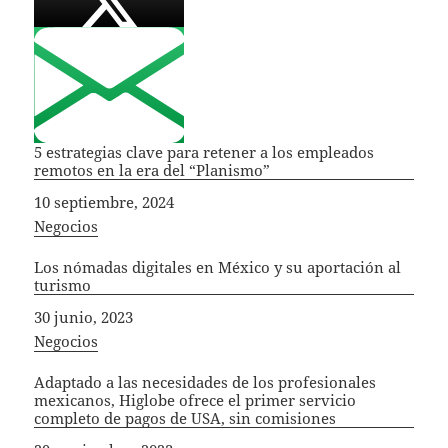
5 estrategias clave para retener a los empleados
remotos en la era del “Planismo”
Fecha
10 septiembre, 2024
In relation to
Negocios
Los nómadas digitales en México y su aportación al
turismo
Fecha
30 junio, 2023
In relation to
Negocios
Adaptado a las necesidades de los profesionales
mexicanos, Higlobe ofrece el primer servicio
completo de pagos de USA, sin comisiones