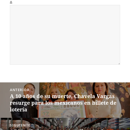
Δ
Navegación
ANTERIOR
de
A 10 años de su muerte, Chavela Vargas
Entrada
entradas
resurge para los mexicanos en billete de
anterior:
lotería
SIGUIENTE