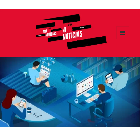
Ir
al
contenido
MENÚ
Y
MNI NOTICIAS
WIDGETS