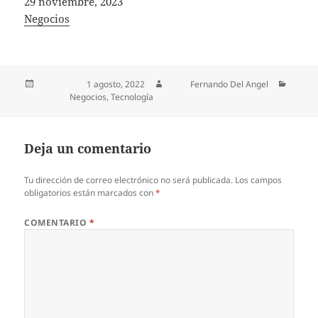
Fecha
29 noviembre, 2023
In relation to
Negocios
Publicado el
1 agosto, 2022
Autor
Fernando Del Angel
Categorías
Negocios
,
Tecnología
Deja un comentario
Tu dirección de correo electrónico no será publicada.
Los campos
obligatorios están marcados con
*
COMENTARIO
*