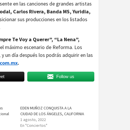
esente en las canciones de grandes artistas
odal, Carlos Rivera, Banda MS, Yuridia,
icionar sus producciones en los listados
.
empre Te Voy a Querer”, “La Nena”,
el máximo escenario de Reforma. Los
,
y un día después los podrás adquirir en las
.com.mx
.
et
Follow us
us
EDEN MUÑOZ CONQUISTA A LA
cional
CIUDAD DE LOS ÁNGELES, CALIFORNIA
1 agosto, 2022
En "Conciertos"