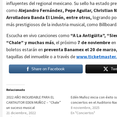
influyentes del regional mexicano. Su sello ha estado pr
como
Alejandro Fernández, Pepe Aguilar, Christian N
Arrolladora Banda El Limón, entre otros,
logrando pos
más prestigiosos de la industria musical, como Billboard
Escucha en vivo canciones como
“A La Antigüita”, “Si
“Chale” y muchas más
, el próximo
7 de noviembre
en 
boletos estarán en
preventa Banamex el 20 de marzo
taquillas del inmueble o a través de
www.ticketmaster
Share on Facebook
Twe
Relacionado
2022 AÑO INOLVIDABLE PARA EL
Edén Muñoz inicia con éxito s
CANTAUTOR EDEN MUÑOZ – “Chale”
conciertos en el Auditorio Na
un suceso musical
8 noviembre, 2025
21 diciembre, 2022
En "Conciertos"