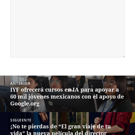
Navegación
ANTERIOR
de
IYF ofrecerá cursos en IA para apoyar a
Entrada
entradas
60 mil jóvenes mexicanos con el apoyo de
anterior:
Google.org
SIGUIENTE
¡No te pierdas de “El gran viaje de tu
Siguiente
vida” la nueva película del director
entrada: