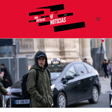
MENÚ
Y
MNI NOTICIAS
WIDGETS