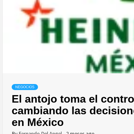
NEGOCIOS
El antojo toma el contro
cambiando las decisio
en México
By
Fernando Del Angel
2 meses ago