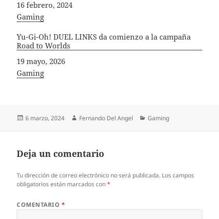
Fecha
16 febrero, 2024
In relation to
Gaming
Yu-Gi-Oh! DUEL LINKS da comienzo a la campaña
Road to Worlds
Fecha
19 mayo, 2026
In relation to
Gaming
Publicado
Autor
Categorías
6 marzo, 2024
Fernando Del Angel
Gaming
el
Deja un comentario
Tu dirección de correo electrónico no será publicada.
Los campos
obligatorios están marcados con
*
COMENTARIO
*