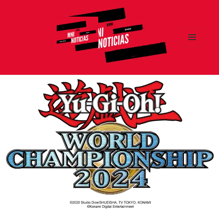
MENÚ
Y
MNI NOTICIAS
WIDGETS