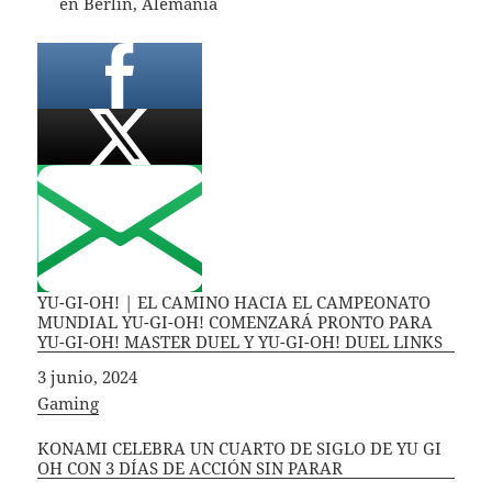
en Berlín, Alemania
YU-GI-OH! | EL CAMINO HACIA EL CAMPEONATO
MUNDIAL YU-GI-OH! COMENZARÁ PRONTO PARA
YU-GI-OH! MASTER DUEL Y YU-GI-OH! DUEL LINKS
Fecha
3 junio, 2024
In relation to
Gaming
KONAMI CELEBRA UN CUARTO DE SIGLO DE YU GI
OH CON 3 DÍAS DE ACCIÓN SIN PARAR