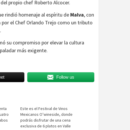
o del propio chef Roberto Alcocer.
que rindió homenaje al espíritu de
Malva
, con
 por el Chef Orlando Trejo como un tributo
.
mó su compromiso por elevar la cultura
 paladar más exigente.
et
Follow us
enta
Este es el Festival de Vinos
cuatro
Mexicanos O’wineside, donde
Cabos
podrás disfrutar de una cena
exclusiva de 6 platos en Valle