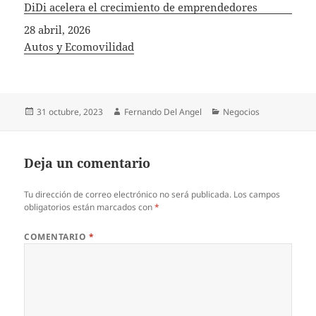
DiDi acelera el crecimiento de emprendedores
Fecha
28 abril, 2026
In relation to
Autos y Ecomovilidad
Publicado
Autor
Categorías
31 octubre, 2023
Fernando Del Angel
Negocios
el
Deja un comentario
Tu dirección de correo electrónico no será publicada.
Los campos
obligatorios están marcados con
*
COMENTARIO
*