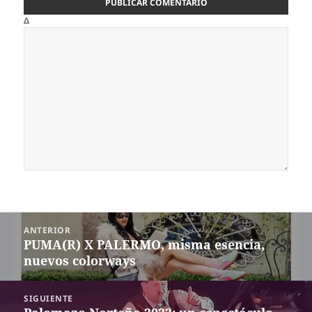
Δ
Navegación
ANTERIOR
de
PUMA(R) X PALERMO, misma esencia,
Entrada
entradas
nuevos colorways
anterior:
SIGUIENTE