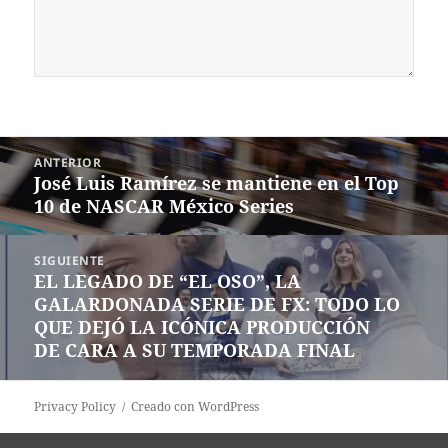
Navegación
ANTERIOR
de
José Luis Ramírez se mantiene en el Top
Entrada
entradas
10 de NASCAR México Series
anterior:
SIGUIENTE
EL LEGADO DE “EL OSO”, LA
Siguiente
GALARDONADA SERIE DE FX: TODO LO
entrada:
QUE DEJÓ LA ICÓNICA PRODUCCIÓN
DE CARA A SU TEMPORADA FINAL
Privacy Policy
Creado con WordPress