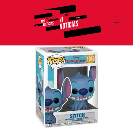
MENÚ
Y
MNI NOTICIAS
WIDGETS