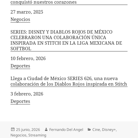
conquistó nuestros corazones
Fecha
27 marzo, 2025
In relation to
Negocios
SERIES: DISNEY Y DIABLOS ROJOS DE MÉXICO
CELEBRARON UNA COLABORACIÓN ÚNICA
INSPIRADA EN STITCH EN LA LIGA MEXICANA DE
SOFTBOL
Fecha
10 febrero, 2026
In relation to
Deportes
Llega a Ciudad de México SERIES 626, una nueva
colaboración de los Diablos Rojos inspirada en Stitch
Fecha
3 febrero, 2026
In relation to
Deportes
Publicado
Autor
Categorías
25 junio, 2026
Fernando Del Angel
Cine
,
Disney+
,
el
Negocios
,
Streaming