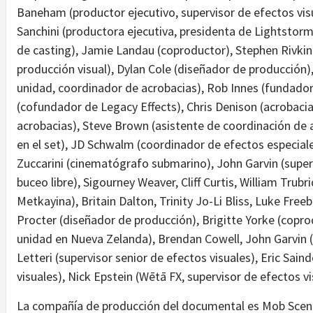
Baneham (productor ejecutivo, supervisor de efectos vis
Sanchini (productora ejecutiva, presidenta de Lightstor
de casting), Jamie Landau (coproductor), Stephen Rivkin
producción visual), Dylan Cole (diseñador de producción)
unidad, coordinador de acrobacias), Rob Innes (fundador
(cofundador de Legacy Effects), Chris Denison (acrobacia
acrobacias), Steve Brown (asistente de coordinación de 
en el set), JD Schwalm (coordinador de efectos especiale
Zuccarini (cinematógrafo submarino), John Garvin (superv
buceo libre), Sigourney Weaver, Cliff Curtis, William Trub
Metkayina), Britain Dalton, Trinity Jo-Li Bliss, Luke Free
Procter (diseñador de producción), Brigitte Yorke (copr
unidad en Nueva Zelanda), Brendan Cowell, John Garvin 
Letteri (supervisor senior de efectos visuales), Eric Sain
visuales), Nick Epstein (Wētā FX, supervisor de efectos vi
La compañía de producción del documental es Mob Scen