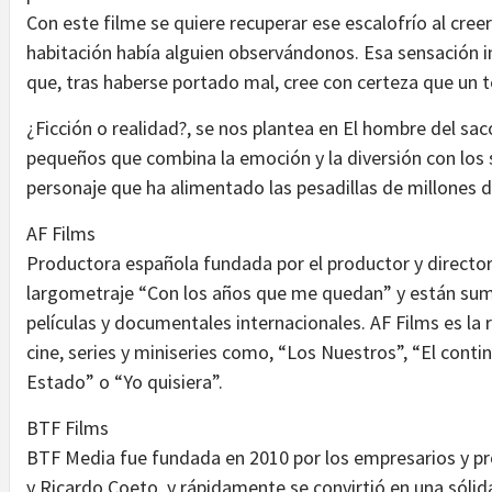
Con este filme se quiere recuperar ese escalofrío al cree
habitación había alguien observándonos. Esa sensación in
que, tras haberse portado mal, cree con certeza que un t
¿Ficción o realidad?, se nos plantea en El hombre del sac
pequeños que combina la emoción y la diversión con los s
personaje que ha alimentado las pesadillas de millones
AF Films
Productora española fundada por el productor y director 
largometraje “Con los años que me quedan” y están sum
películas y documentales internacionales. AF Films es l
cine, series y miniseries como, “Los Nuestros”, “El cont
Estado” o “Yo quisiera”.
BTF Films
BTF Media fue fundada en 2010 por los empresarios y p
y Ricardo Coeto, y rápidamente se convirtió en una sóli