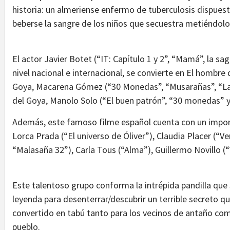
historia: un almeriense enfermo de tuberculosis dispuesto
beberse la sangre de los niños que secuestra metiéndolo
El actor Javier Botet (“IT: Capítulo 1 y 2”, “Mamá”, la sag
nivel nacional e internacional, se convierte en El hombr
Goya, Macarena Gómez (“30 Monedas”, “Musarañas”, “Las
del Goya, Manolo Solo (“El buen patrón”, “30 monedas” y 
Además, este famoso filme español cuenta con un import
Lorca Prada (“El universo de Óliver”), Claudia Placer (“
“Malasaña 32”), Carla Tous (“Alma”), Guillermo Novillo (
Este talentoso grupo conforma la intrépida pandilla que 
leyenda para desenterrar/descubrir un terrible secreto q
convertido en tabú tanto para los vecinos de antaño com
pueblo.