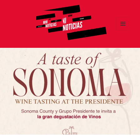
MENÚ
Y
MNI NOTICIAS
WIDGETS