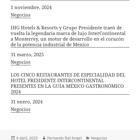
Fecha
1 noviembre, 2024
In relation to
Negocios
IHG Hotels & Resorts y Grupo Presidente traen de
vuelta la legendaria marca de lujo InterContinental
a Monterrey, un motor de desarrollo en el corazón
de la potencia industrial de México
Fecha
31 marzo, 2025
In relation to
Negocios
LOS CINCO RESTAURANTES DE ESPECIALIDAD DEL
HOTEL PRESIDENTE INTERCONTINENTAL
PRESENTES EN LA GUÍA MÉXICO GASTRONÓMICO
2024
Fecha
31 enero, 2024
In relation to
Negocios
Publicado
Autor
Categorías
4 abril, 2025
Fernando Del Angel
Negocios