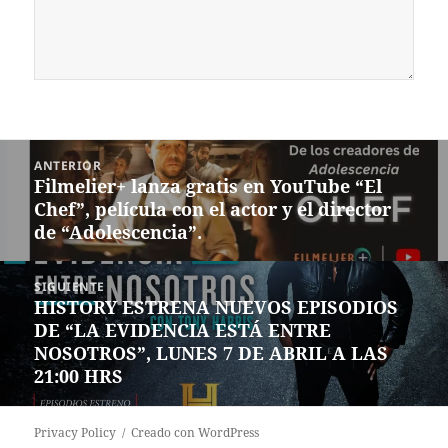
Navegación
ANTERIOR
de
Filmelier+ lanza gratis en YouTube “El
Entrada
entradas
Chef”, película con el actor y el director
anterior:
de “Adolescencia”.
SIGUIENTE
HISTORY ESTRENA NUEVOS EPISODIOS
Siguiente
DE “LA EVIDENCIA ESTÁ ENTRE
entrada:
NOSOTROS”, LUNES 7 DE ABRIL A LAS
21:00 HRS
Privacy Policy
Creado con WordPress