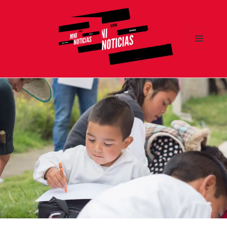
MENÚ
Y
MNI NOTICIAS
WIDGETS