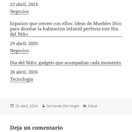
Fecha
23 abril, 2024
In relation to
Negocios
Espacios que crecen con ellos: Ideas de Muebles Dico
para diseñar la habitación infantil perfecta este Día
del Niño
Fecha
29 abril, 2026
In relation to
Negocios
Día del Niño: gadgets que acompañan cada momento
Fecha
28 abril, 2026
In relation to
Tecnología
Publicado
Autor
Categorías
25 abril, 2024
Fernando Del Angel
Salud
el
Deja un comentario