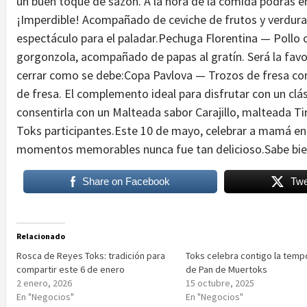
un buen toque de sazón. A la hora de la comida podrás
¡Imperdible! Acompañado de ceviche de frutos y verduras
espectáculo para el paladar.Pechuga Florentina — Pollo c
gorgonzola, acompañado de papas al gratín. Será la fa
cerrar como se debe:Copa Pavlova — Trozos de fresa con
de fresa. El complemento ideal para disfrutar con un c
consentirla con un Malteada sabor Carajillo, malteada T
Toks participantes.Este 10 de mayo, celebrar a mamá en 
momentos memorables nunca fue tan delicioso.Sabe bien
Share on Facebook
Twe
Relacionado
Rosca de Reyes Toks: tradición para
Toks celebra contigo la tem
compartir este 6 de enero
de Pan de Muertoks
2 enero, 2026
15 octubre, 2025
En "Negocios"
En "Negocios"