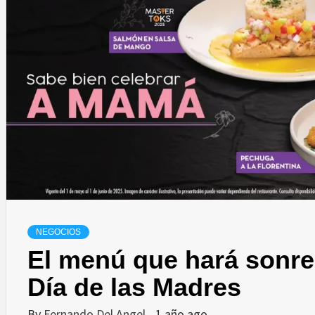
NEGOCIOS
El menú que hará sonre
Día de las Madres
By
Fernando Del Angel
1 año ago