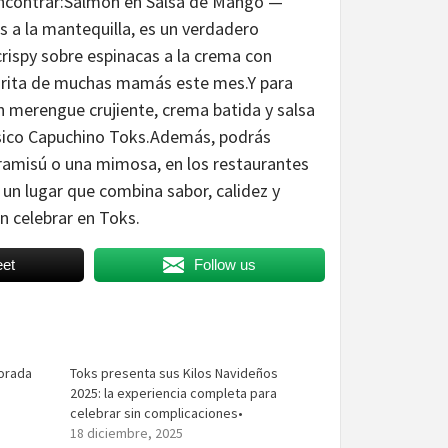
 encontrar:Salmón en Salsa de Mango —
 a la mantequilla, es un verdadero
rispy sobre espinacas a la crema con
vorita de muchas mamás este mes.Y para
 merengue crujiente, crema batida y salsa
lásico Capuchino Toks.Además, podrás
iramisú o una mimosa, en los restaurantes
un lugar que combina sabor, calidez y
 celebrar en Toks.
et
Follow us
porada
Toks presenta sus Kilos Navideños
2025: la experiencia completa para
celebrar sin complicaciones•
18 diciembre, 2025