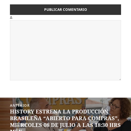
Δ
Navegación
ANTERIOR
de
HISTORY ESTRENA LA PRODUCCIÓN
Entrada
entradas
BRASILEÑA “ABIERTO PARA COMPRAS”,
anterior:
MIÉRCOLES 08 DE JULIO A LAS 18:30 HRS