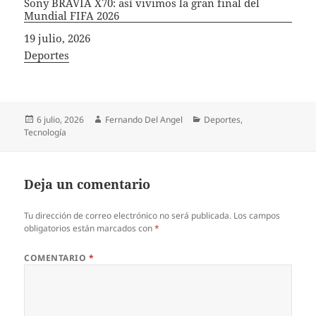
Sony BRAVIA X70: así vivimos la gran final del
Mundial FIFA 2026
Fecha
19 julio, 2026
In relation to
Deportes
Publicado
Autor
Categorías
6 julio, 2026
Fernando Del Angel
Deportes
,
el
Tecnología
Deja un comentario
Tu dirección de correo electrónico no será publicada.
Los campos
obligatorios están marcados con
*
COMENTARIO
*