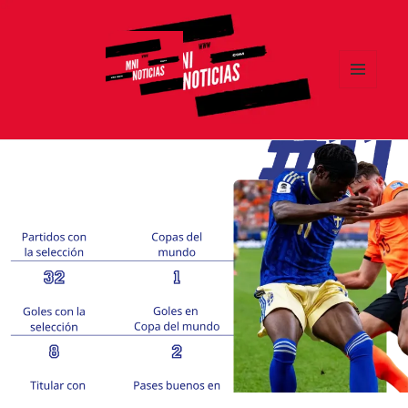
MENÚ
Y
MNI NOTICIAS
WIDGETS